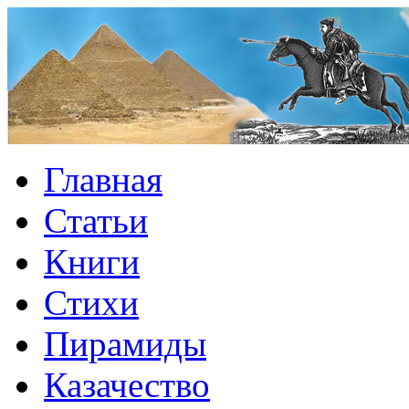
Главная
Статьи
Книги
Стихи
Пирамиды
Казачество