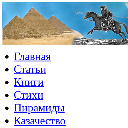
Главная
Статьи
Книги
Стихи
Пирамиды
Казачество