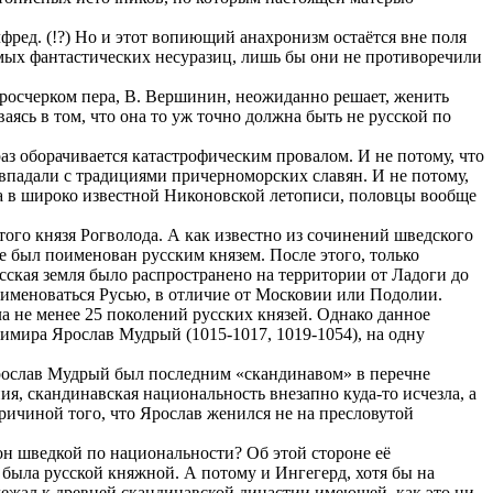
фред. (!?) Но и этот вопиющий анахронизм остаётся вне поля
амых фантастических несуразиц, лишь бы они не противоречили
шь росчерком пера, В. Вершинин, неожиданно решает, женить
аясь в том, что она то уж точно должна быть не русской по
раз оборачивается катастрофическим провалом. И не потому, что
совпадали с традициями причерноморских славян. И не потому,
 а в широко известной Никоновской летописи, половцы вообще
того князя Рогволода. А как известно из сочинений шведского
же был поименован русским князем. После этого, только
усская земля было распространено на территории от Ладоги до
а именоваться Русью, в отличие от Московии или Подолии.
а не менее 25 поколений русских князей. Однако данное
димира Ярослав Мудрый (1015-1017, 1019-1054), на одну
 Ярослав Мудрый был последним «скандинавом» в перечне
я, скандинавская национальность внезапно куда-то исчезла, а
ричиной того, что Ярослав женился не на пресловутой
он шведкой по национальности? Об этой стороне её
 была русской княжной. А потому и Ингегерд, хотя бы на
лежал к древней скандинавской династии имеющей, как это ни