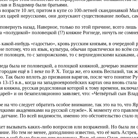
ослав и Владимир были братьями.
возрасте 10 лет, притом в купе со 100-летней скандинавкой Мал
ских царей нерусскими, они допускают существование любых, с
и повернуть назад. Наверное, только по этой причине, всего ли
 «полудикой» половецкой (!?) княжне Рогнеде, ничуть не сомнев
 какой-нибудь «гадостью», кровь русским князьям, в очередной 
не потому, что их язык, культура, обычаи практически во всём 
т половцев, то с запорожскими, то с верхнедонскими казаками,
гнеда была не половецкой, а полоцкой княжной, дочерью знамени
родам ещё в 1 веке по Р. Х. Тогда же, его князь Веспазий, так 
ю. Так было вплоть до призвания варягов, после чего понятие Р
13-15 в.в., когда на западноевропейских картах она вновь стал
я княжна, русская родословная которой к тому времени, включал
царей» и он безапелляционно заявляет, что: «Четвёртый сын Вла
 на что следует обратить особое внимание, так это на то, что
ецкими академиками на русской службе». К моменту его правлени
атчане. По всей видимости, именно это обстоятельство стало п
жет вызывать каких-либо вопросов или возражений. Но была ли 
ие. Но тем не менее, доподлинно известно, что её мать Астрея,
ви в ней было больше чем половина. Ведь её отец Олав, принад