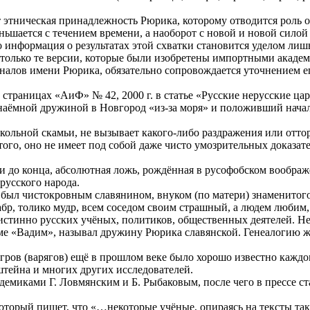
 этническая принадлежность Рюрика, которому отводится роль о
еньшается с течением времени, а наоборот с новой и новой сил
 информация о результатах этой схватки становится уделом ли
только те версии, которые были изобретены импортными академи
налов имени Рюрика, обязательно сопровождается уточнением е
страницах «АиФ» № 42, 2000 г. в статье «Русские нерусские ца
 наёмной дружиной в Новгород «из-за моря» и положивший начал
ольной скамьи, не вызывает какого-либо раздражения или отто
 того, оно не имеет под собой даже чисто умозрительных доказа
а и до конца, абсолютная ложь, рождённая в русофобском вообр
русского народа.
был чистокровным славянином, внуком (по матери) знаменитого 
бр, толико мудр, всем соседом своим страшный, а людем любим,
стинно русских учёных, политиков, общественных деятелей. Не 
эме «Вадим», называл дружину Рюрика славянской. Генеалогию ж
ров (варягов) ещё в прошлом веке было хорошо известно каждому
штейна и многих других исследователей.
кадемиками Г. Ловмянским и Б. Рыбаковым, после чего в прессе 
который пишет, что «…некоторые учёные, опираясь на тексты т