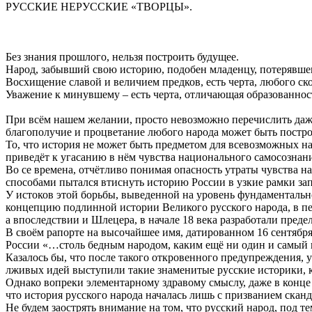
РУССКИЕ НЕРУССКИЕ «ТВОРЦЫ».
Без знания прошлого, нельзя построить будущее.
Народ, забывший свою историю, подобен младенцу, потерявше
Восхищение славой и величием предков, есть черта, любого ск
Уважение к минувшему – есть черта, отличающая образованно
При всём нашем желании, просто невозможно перечислить даж
благополучие и процветание любого народа может быть постро
То, что история не может быть предметом для всевозможных н
приведёт к угасанию в нём чувства национального самосознани
Во се времена, отчётливо понимая опасность утраты чувства 
способами пытался втиснуть историю России в узкие рамки за
У истоков этой борьбы, выведенной на уровень фундаментальн
концепцию подлинной истории Великого русского народа, в пе
а впоследствии и Шлецера, в начале 18 века разработали пред
В своём рапорте на высочайшее имя, датированном 16 сентябр
России «…столь бедным народом, каким ещё ни один и самый п
Казалось бы, что после такого откровенного предупреждения, 
лживых идей выступили такие знаменитые русские историки, 
Однако вопреки элементарному здравому смыслу, даже в конце
что история русского народа началась лишь с призванием скан
Не будем заострять внимание на том, что русский народ, под 