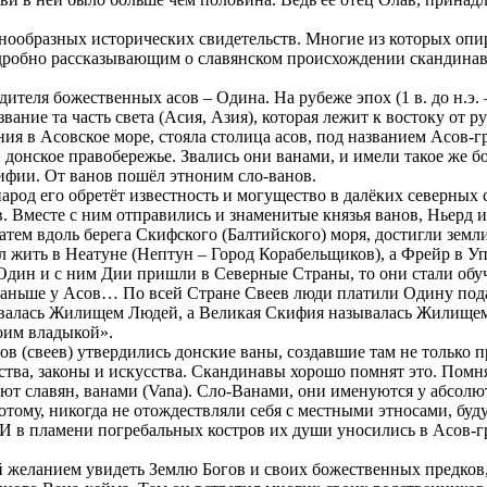
азнообразных исторических свидетельств. Многие из которых опи
робно рассказывающим о славянском происхождении скандинавс
еля божественных асов – Одина. На рубеже эпох (1 в. до н.э. –
звание та часть света (Асия, Азия), которая лежит к востоку от 
ия в Асовское море, стояла столица асов, под названием Асов-гр
донское правобережье. Звались они ванами, и имели такое же б
ифии. От ванов пошёл этноним сло-ванов.
народ его обретёт известность и могущество в далёких северных 
в. Вместе с ним отправились и знаменитые князья ванов, Ньерд и
атем вдоль берега Скифского (Балтийского) моря, достигли земл
ал жить в Неатуне (Нептун – Город Корабельщиков), а Фрейр в У
Один и с ним Дии пришли в Северные Страны, то они стали обуч
раньше у Асов… По всей Стране Свеев люди платили Одину подать
валась Жилищем Людей, а Великая Скифия называлась Жилищем
оим владыкой».
едов (свеев) утвердились донские ваны, создавшие там не тольк
тва, законы и искусства. Скандинавы хорошо помнят это. Помня
ют славян, ванами (Vana). Сло-Ванами, они именуются у абсол
тому, никогда не отождествляли себя с местными этносами, бу
И в пламени погребальных костров их души уносились в Асов-гр
желанием увидеть Землю Богов и своих божественных предков, 