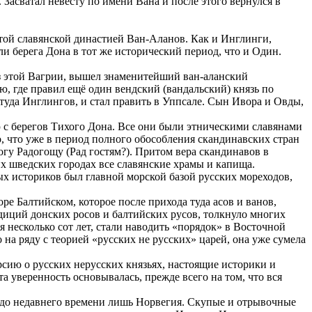
Засватал невесту по имени Вана и после этого вернулся в
той славянской династией Ван-Аланов. Как и Инглинги,
и берега Дона в тот же исторический период, что и Один.
Из этой Вагрии, вышел знаменитейший ван-аланский
ю, где правил ещё один вендский (вандальский) князь по
уда Инглингов, и стал править в Уппсале. Сын Ивора и Овды,
 с берегов Тихого Дона. Все они были этническими славянами
о, что уже в период полного обособления скандинавских стран
гу Радогощу (Рад гостям?). Притом вера скандинавов в
их шведских городах все славянские храмы и капища.
х историков был главной морской базой русских мореходов,
ре Балтийском, которое после прихода туда асов и ванов,
адиций донских росов и балтийских русов, толкнуло многих
 несколько сот лет, стали наводить «порядок» в Восточной
на ряду с теорией «русских не русских» царей, она уже сумела
сию о русских нерусских князьях, настоящие историки и
та уверенность основывалась, прежде всего на том, что вся
 до недавнего времени лишь Норвегия. Скупые и отрывочные