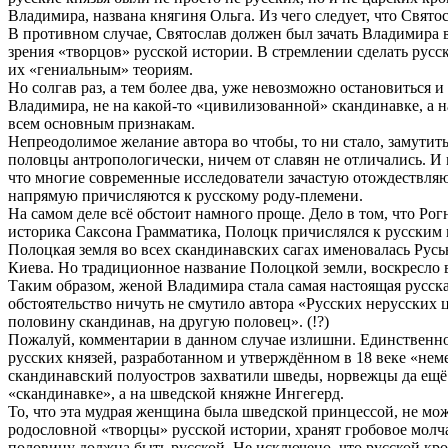
Владимира, названа княгиня Ольга. Из чего следует, что Свят
В противном случае, Святослав должен был зачать Владимира в 
зрения «творцов» русской истории. В стремлении сделать рус
их «гениальным» теориям.
Но солгав раз, а тем более два, уже невозможно остановиться 
Владимира, не на какой-то «цивилизованной» скандинавке, а на
всем основным признакам.
Непреодолимое желание автора во чтобы, то ни стало, замутить
половцы антропологически, ничем от славян не отличались. И 
что многие современные исследователи зачастую отождествляю
напрямую причисляются к русскому роду-племени.
На самом деле всё обстоит намного проще. Дело в том, что Ро
историка Саксона Грамматика, Полоцк причислялся к русским го
Полоцкая земля во всех скандинавских сагах именовалась Русь
Киева. Но традиционное название Полоцкой земли, воскресло в 
Таким образом, женой Владимира стала самая настоящая русска
обстоятельство ничуть не смутило автора «Русских нерусских 
половину скандинав, на другую половец». (!?)
Пожалуй, комментарии в данном случае излишни. Единственное
русских князей, разработанном и утверждённом в 18 веке «нем
скандинавский полуостров захватили шведы, норвежцы да ещё д
«скандинавке», а на шведской княжне Ингегерд.
То, что эта мудрая женщина была шведской принцессой, не мо
родословной «творцы» русской истории, хранят гробовое молчан
половину должна быть русской. Не исключено, что русской кро