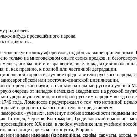
му родителей.
олько-нибудь просвещённого народа.
сть от дикости…
е маленькую толику афоризмов, подобных выше приведённым. Е
ено только на многовековом опыте своих предков, и безоговоро
асмешек, искажений и извращений, знает каждая цивилизованна
я, и, как правило, к полной или частичной деградации.
национальной гордости, лучшие представители русского народа,
падноевропейской или восточно-азиатской цивилизации.
ой исторической науки, стоял замечательный русский учёный М
рвую очередь от нападок немецких академиков на русской служб
ельно уродливую теорию, по которой русским народом всегда и в
я 1749 года, Ломоносов предупреждал о том, что истинной цель
одлый народ ни от какого писателя не представлен».
у заморских «учёных», исчезнут любые возможности подмены ист
как Татищев, Чертков, Костомаров, Тредиаковский и многие –м
 просвещённого ХХ века, в любом учебнике или учебном пособи
динавов в лице варяжского конунга, Рюрика.
теми или иными именами (киммерийцы, скифы, сарматы, аорсы, ро