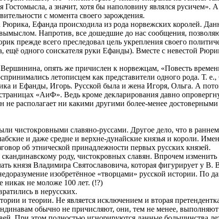
Гостомысла, а значит, хотя бы наполовину являлся русичем». А
ствительности с момента своего зарождения.
на Рюрика, Ефанда происходила из рода норвежских королей. Дан
 вымыслом. Напротив, все дошедшие до нас сообщения, позволя
юрик прежде всего преследовал цель укрепления своего политиче
ещё одного соискателя руки Ефанды). Вместе с невестой Рюрик
Вершинина, опять же причислен к норвежцам, «Повесть временн
принимались летописцем как представители одного рода. Т. е., 
ка и Ефанды, Игорь. Русской была и жена Игоря, Ольга. А потом
а страницах «АиФ». Ведь кроме декларирования давно опровергн
он не располагает ни какими другими более-менее достоверным
были чистокровными славяно-руссами. Другое дело, что в раннем
лабские и даже средне и верхне-дунайские князья и короли. Име
говор об этнической принадлежности первых русских князей.
к скандинавскому роду, чистокровных славян. Впрочем изменить
ать князя Владимира Святославовича, которая фигурирует у В.
недоразумение изобретённое «творцами» русской истории. По д
 никак не моложе 100 лет. (!?)
вратились в нерусских.
тории и теории. Не является исключением и вторая претендент
ндинавам обычно не причисляют, они, тем не менее, выполняют
кровей. При этом полностью игнорируются данные большинства л