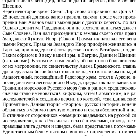
странствовал Свейг-Дир, пока не достиг берегов Дона и свяще
Швецию.
Через некоторое время Свейг-Дир снова отправился на Дон в С
25 поколений донских ванов правили свеями, после чего прос
предки Ван-Аланов были выходцами с донских берегов. Их патр
Однако достигнув Гардарики, они не захотели двигаться далее н
Сын Словена, Ван-дал присоединил к землям своего отца прак
(вандальский) князь Ивор. (Саксон Грамматик называл его вен
имени Рюрик. Права на Зеландию Ивор приобрёл женившись на
Гарольд, при поддержке флота русского князя Ратибрата, подч
Таким образом к 8 веку нашей эры, в Вагрии, Дании и Швеции
(сло-ванами). В этом нет сомнений у абсолютного большинства
от их метрополии, по свидетельству Адама Бременского, глав
древнерусских богов была столь прочна, что католикам понадо
Аналогичный, посвящённый Радогощу храм, стоял в Арконе, н
последователей легендарного Ньерда, предка так называемых м
Традиции мореходов Русского моря (так в раннем средневековь
сначала стало именоваться Скифским, затем Сарматским, а в р
исследователей к созданию версии по которой, «скандинавские
Прибалтике. Данная теория «творцов» русской истории, конечн
облачиться в чёрную научную мантию и стала абсолютной и не
В отличие от сторонников «немецких академиков на русской с
исследователи, как в России так и за её пределами, никогда н
правящая элита датчан и шведов, была представлена потомками
Единственным белым пятном в вопросах определения этническ