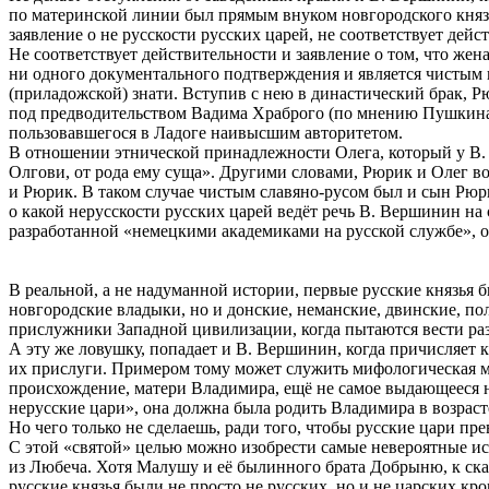
по материнской линии был прямым внуком новгородского князя 
заявление о не русскости русских царей, не соответствует дей
Не соответствует действительности и заявление о том, что же
ни одного документального подтверждения и является чистым
(приладожской) знати. Вступив с нею в династический брак, Р
под предводительством Вадима Храброго (по мнению Пушкина, 
пользовавшегося в Ладоге наивысшим авторитетом.
В отношении этнической принадлежности Олега, который у В. 
Олгови, от рода ему суща». Другими словами, Рюрик и Олег вос
и Рюрик. В таком случае чистым славяно-русом был и сын Рюри
о какой нерусскости русских царей ведёт речь В. Вершинин н
разработанной «немецкими академиками на русской службе», 
В реальной, а не надуманной истории, первые русские князья 
новгородские владыки, но и донские, неманские, двинские, по
прислужники Западной цивилизации, когда пытаются вести раз
А эту же ловушку, попадает и В. Вершинин, когда причисляет 
их прислуги. Примером тому может служить мифологическая м
происхождение, матери Владимира, ещё не самое выдающееся 
нерусские цари», она должна была родить Владимира в возрасте
Но чего только не сделаешь, ради того, чтобы русские цари пре
С этой «святой» целью можно изобрести самые невероятные ис
из Любеча. Хотя Малушу и её былинного брата Добрыню, к ска
русские князья были не просто не русских, но и не царских 