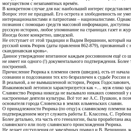
могуществом с незапамятных времён.
В конкретном случае для нас наибольший интерес представляет
Вопрос этот не праздный. Его острота и злободневность не ум
интернационалистами и патриотами – националистами. Однако
познания с помощью средств массовой информации, доступны 
русскую историю, любое упоминание на страницах газет и жур
Иногда более конкретно, шведской.
Не отступает от этой традиции и Вадим Вершинин, который на 
русский князь Рюрик (даты правления 862-879), призванный с
скандинавская кровь».
Данное утверждение впитанное каждым россиянином ещё со шк
не имеет ни одного (!) документального подтверждения. Более
построений.
Причисление Рюрика к племени свеев (шведов), есть от начал
сознании и подсознании тех кто безразличен к судьбе России и 
В реальной, а не вымышленной истории, Рюрик Годославович, 
Иоакимовской летописи характеризуется как «… муж елико хра
Славянство Рюрика никогда не вызывало никаких сомнений у и
настроенные деятели культуры. Всё тот же А.С. Пушкин, в по
основателя города Словенска в землях ильменьских славян.
О принадлежности Рюрика (по отцу) к славянскому племени ваг
подтверждением могут служить работы Е. Классена, С. Гербен
Более детально, эта часть его генеалогии, была проработана а
славянского или полу славянского происхождения Рюрика.
Не делает отступления от заведённых правил и В. Вершинин, 