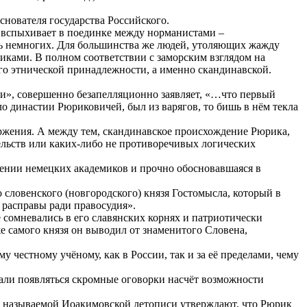
снователя государства Российского.
ой вспыхивает в поединке между норманистами –
шь немногих. Для большинства же людей, утоляющих жажду
ками. В полном соответствии с заморским взглядом на
го этнической принадлежности, а именно скандинавской.
ри», совершенно безапелляционно заявляет, «…что первый
о династии Рюриковичей, был из варягов, то бишь в нём текла
ржения. А между тем, скандинавское происхождение Рюрика,
тельств или каких-либо не противоречивых логических
ажении немецких академиков и прочно обосновавшаяся в
словенского (новгородского) князя Гостомысла, который в
 расправы ради правосудия».
сомневались в его славянских корнях и патриотически
е самого князя он выводил от знаменитого Словена,
 честному учёному, как в России, так и за её пределами, чему
стали появляться скромные оговорки насчёт возможности
ак называемой Иоакимовской летописи утверждают, что Рюрик