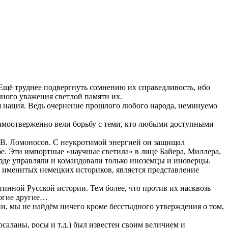
щё труднее подвергнуть сомнению их справедливость, ибо
чного уважения светлой памяти их.
я нация. Ведь очернение прошлого любого народа, неминуемо
 самоотверженно вели борьбу с теми, кто любыми доступными
.В. Ломоносов. С неукротимой энергией он защищал
е. Эти импортные «научные светила» в лице Байера, Миллера,
езде управляли и командовали только иноземцы и иноверцы.
ю именитых немецких историков, является представление
инной Русской истории. Тем более, что против их насквозь
ногие другие…
и, мы не найдём ничего кроме бесстыдного утверждения о том,
саланы, росы и т.д.) был известен своим величием и