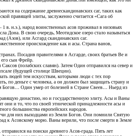
раются на содержание древнескандинавских саг, таких как
кой правящей элиты, заслуженно считается «Сага об
 1 в. н.э.), народ воинственных асов проживал в низовьях
русла Дона. В свою очередь, Меотидское озеро стало называться
ад (Азов), или Асгард скандинавских саг.
ожественное происхождение как и асы. Страна ванов,
странах. Посадив правителями в Асгарде, своих братьев Ве и
 его сын Фрейр.
и Саксов (полабских славян). Затем Один отправился на север и
ппсале (будущей столице Швеции).
ать людей тем искусствам, которыми люди с тех пор
, по деньге с человека, а он должен был защищать страну и
 Богов… Один умер от болезней в Стране Свеев… Ньерд из
о правящую династию, но и государственную элиту. Асы и Ваны
т они и то, что по своей этнической принадлежности асы и
ютного большинства европейских народов.
дучи для них выходцами из Земли Богов. Они помнили Святую
ад к Асовскому морю. Ваны верили, что после смерти в Земле
отправился на поиски древнего Асов-града. Пять лет