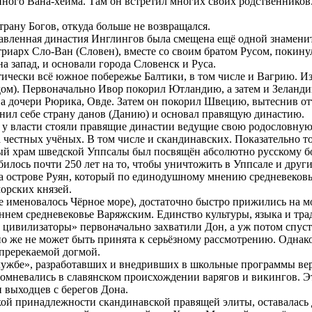
нного Вана-хейма. Там он встретил многих своих родственников. 
трану Богов, откуда больше не возвращался.
лавленная династия Инглингов была смещена ещё одной знамени
иарх Сло-Ван (Словен), вместе со своим братом Русом, покинул
а запад, и основали города Словенск и Руса.
тически всё южное побережье Балтики, в том числе и Вагрию. 
дом). Первоначально Ивор покорил Ютландию, а затем и Зеланди
 дочери Рюрика, Овде. Затем он покорил Швецию, вытеснив отт
инил себе страну данов (Данию) и основал правящую династию.
 у власти стояли правящие династии ведущие свою родословную
 честных учёных. В том числе и скандинавских. Показательно т
ный храм шведской Уппсалы был посвящён абсолютно русскому бо
билось почти 250 лет на то, чтобы уничтожить в Уппсале и друг
а острове Руян, который по единодушному мнению средневековы
орских князей.
е именовалось Чёрное море), достаточно быстро прижились на мо
аннем средневековье Варяжским. Единство культуры, языка и тр
 цивилизаторы» первоначально захватили Дон, а уж потом спустя
о же не может быть принята к серьёзному рассмотрению. Однако 
пререкаемой догмой.
лужбе», разработавших и внедривших в школьные программы вер
е сомневались в славянском происхождении варягов и викингов. Э
 выходцев с берегов Дона.
ой принадлежности скандинавской правящей элиты, оставалась