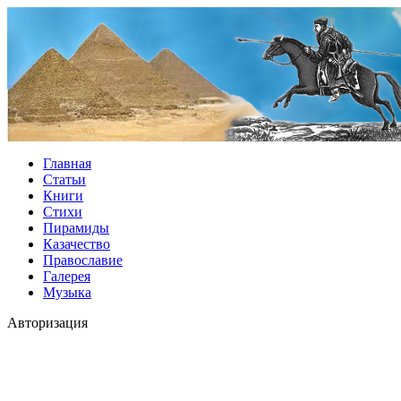
Главная
Статьи
Книги
Стихи
Пирамиды
Казачество
Православие
Галерея
Музыка
Авторизация