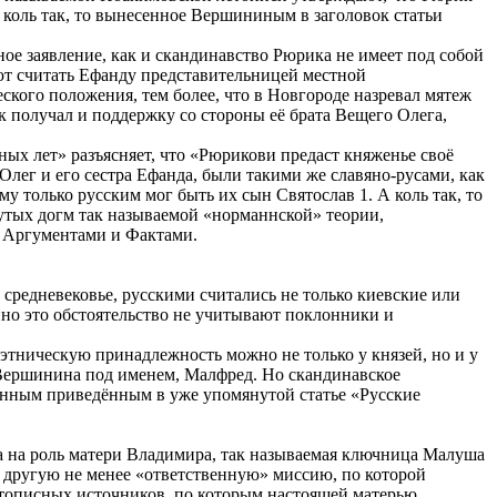
 коль так, то вынесенное Вершининым в заголовок статьи
ное заявление, как и скандинавство Рюрика не имеет под собой
ют считать Ефанду представительницей местной
ского положения, тем более, что в Новгороде назревал мятеж
 получал и поддержку со стороны её брата Вещего Олега,
ых лет» разъясняет, что «Рюрикови предаст княженье своё
Олег и его сестра Ефанда, были такими же славяно-русами, как
у только русским мог быть их сын Святослав 1. А коль так, то
утых догм так называемой «норманнской» теории,
и Аргументами и Фактами.
 средневековье, русскими считались не только киевские или
нно это обстоятельство не учитывают поклонники и
 этническую принадлежность можно не только у князей, но и у
 Вершинина под именем, Малфред. Но скандинавское
анным приведённым в уже упомянутой статье «Русские
ка на роль матери Владимира, так называемая ключница Малуша
 другую не менее «ответственную» миссию, по которой
етописных источников, по которым настоящей матерью