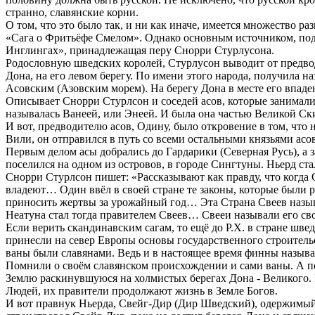
странно, славянские корни.
О том, что это было так, и ни как иначе, имеется множество р
«Сага о Фритьёфе Смелом». Однако основным источником, под
Инглингах», принадлежащая перу Снорри Стурлусона.
Родословную шведских королей, Стурлусон выводит от предводит
Дона, на его левом берегу. По имени этого народа, получила на
Асовским (Азовским морем). На берегу Дона в месте его впаден
Описывает Снорри Стурлсон и соседей асов, которые занимали 
называлась Ванеей, или Энеей. И была она частью Великой Ск
И вот, предводителю асов, Одину, было откровение в том, что 
Вили, он отправился в путь со всеми остальными князьями асо
Первым делом асы добрались до Гардарики (Северная Русь), а з
поселился на одном из островов, в городе Сингтуны. Ньерд ст
Снорри Стурлсон пишет: «Рассказывают как правду, что когда 
владеют… Один ввёл в своей стране те законы, которые были 
приносить жертвы за урожайный год… Эта Страна Свеев назы
Неатуна стал тогда правителем Свеев… Свееи называли его св
Если верить скандинавским сагам, то ещё до Р.Х. в стране шв
принесли на север Европы основы государственного строительс
ваны были славянами. Ведь и в настоящее время финны называ
Помнили о своём славянском происхождении и сами ваны. А по
Землю раскинувшуюся на холмистых берегах Дона - Великого. 
Людей, их правители продолжают жизнь в Земле Богов.
И вот правнук Ньерда, Свейг-Дир (Дир Шведский), одержимый 