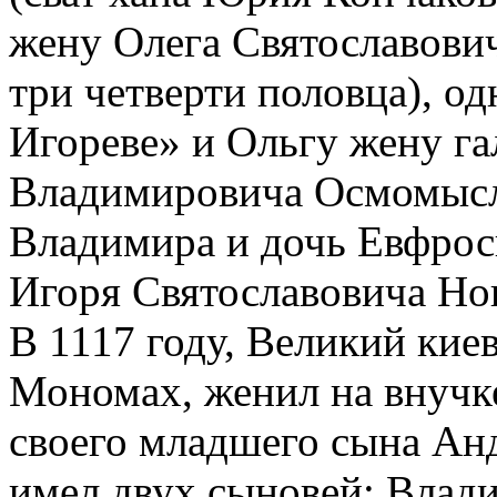
жену Олега Святославович
три четверти половца), од
Игореве» и Ольгу жену га
Владимировича Осмомысла
Владимира и дочь Евфрос
Игоря Святославовича Но
В 1117 году, Великий кие
Мономах, женил на внучке
своего младшего сына Анд
имел двух сыновей: Влади