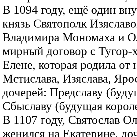
В 1094 году, ещё один вн
князь Святополк Изяслав
Владимира Мономаха и Ол
мирный договор с Тугор-х
Елене, которая родила от 
Мстислава, Изяслава, Ярос
дочерей: Предславу (буду
Сбыславу (будущая короле
В 1107 году, Святослав О
женился на Екатерине, до