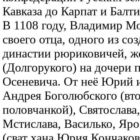
Кавказа до Карпат и Балт
В 1108 году, Владимир М
своего отца, одного из со
династии рюриковичей, ж
(Долгорукого) на дочери 
Осеневича. От неё Юрий и
Андрея Боголюбского (вто
половчанкой), Святослава,
Мстислава, Василько, Яро
(сват хана Юрия Кончаков