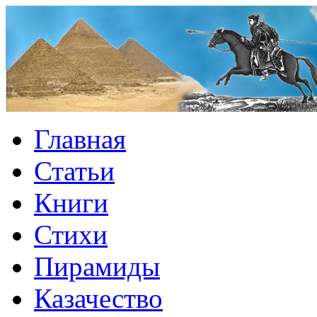
Главная
Статьи
Книги
Стихи
Пирамиды
Казачество