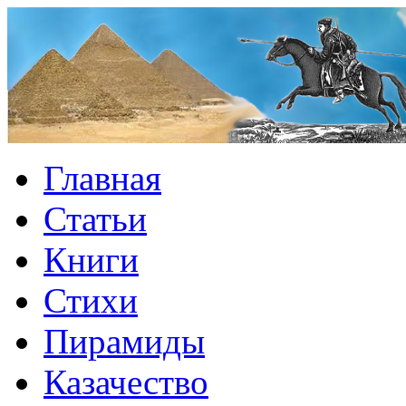
Главная
Статьи
Книги
Стихи
Пирамиды
Казачество